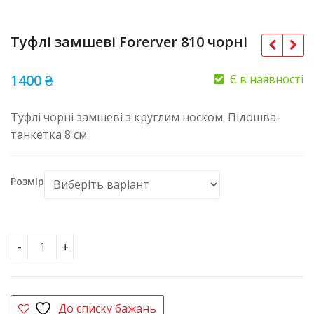
Туфлі замшеві Forerver 810 чорні
1400
₴
Є в наявності
Туфлі чорні замшеві з круглим носком. Підошва-
танкетка 8 см.
Розмір
Туфлі замшеві Forerver 810 чорні кількість
До списку бажань