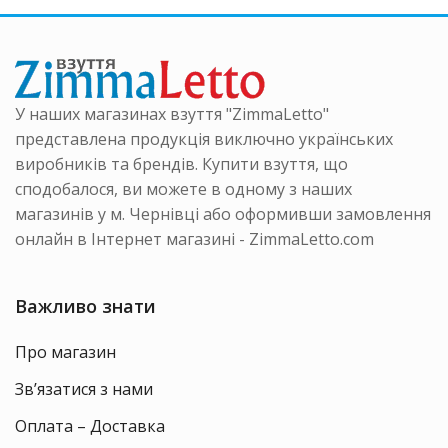
вибрати
на
можна
на
ати
вибрати
сторінці
на
товару
інці
сторінці
ру
товару
У наших магазинах взуття "ZimmaLetto"
представлена продукція виключно українських
виробників та брендів. Купити взуття, що
сподобалося, ви можете в одному з наших
магазинів у м. Чернівці або оформивши замовлення
онлайн в Інтернет магазині - ZimmaLetto.com
Важливо знати
Про магазин
Зв’язатися з нами
Оплата – Доставка