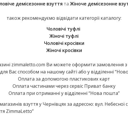
ловіче демісезонне взуття
та
Жіноче демісезонне взу
також рекомендуємо відвідати категорії каталогу
:
Чоловічі туфлі
Жіночі туфлі
Чоловічі кросівки
Жіночі кросівки
зині zimmaletto.com Ви можете оформити замовлення з 
для Вас способом на нашому сайті або у відділенні “Ново
Оплата за допомогою пластикових карт
Оплата частинами через сервіс Приват банку
Оплата при отриманні у відділенні “Нова пошта”
газинів взуття у Чернівцях за адресою: вул. Небесної сот
тя ZimmaLetto”