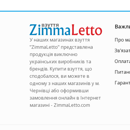
Важл
У наших магазинах взуття
Про м
"ZimmaLetto" представлена
Зв’яза
продукція виключно
Оплата
українських виробників та
брендів. Купити взуття, що
Питанн
сподобалося, ви можете в
Гарант
одному з наших магазинів у м.
Чернівці або оформивши
замовлення онлайн в Інтернет
магазині - ZimmaLetto.com