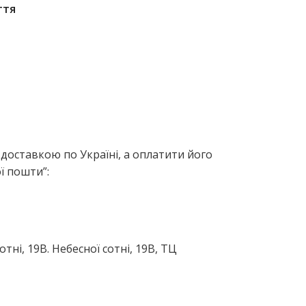
ття
доставкою по Україні, а оплатити його
ї пошти”:
ні, 19В. Небесної сотні, 19В, ТЦ