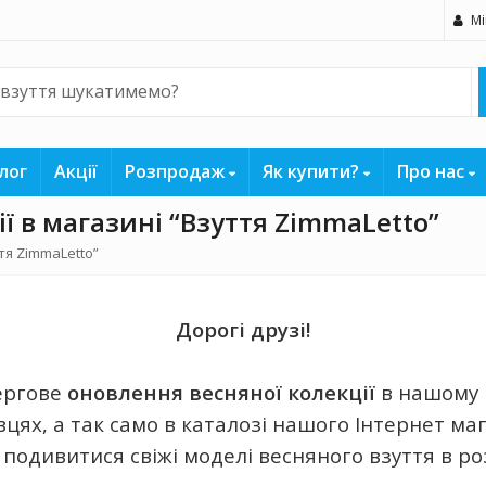
Мі
лог
Акції
Розпродаж
Як купити?
Про нас
ї в магазині “Взуття ZimmaLetto”
тя ZimmaLetto”
Дорогі друзі!
ергове
оновлення весняної колекції
в нашому 
цях, а так само в каталозі нашого Інтернет ма
подивитися свіжі моделі весняного взуття в ро