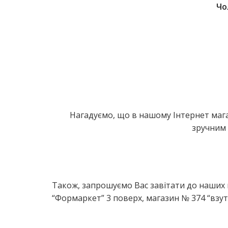
Чо
Нагадуємо, що в нашому Інтернет мага
зручним 
Також, запрошуємо Вас завітати до наших ма
“Формаркет” 3 поверх, магазин № 374 “взут