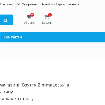
й аккаунт
Оформити
Увійти / Зареєструватися
0
0
Обране
Кошик
Контакти
магазині “Взуття ZimmaLetto” в
газину.
зділах каталогу