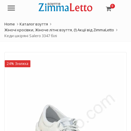
0
Menu
Home
Каталог взуття
Жіночі кросівки
,
Жіноче літнє взуття
,
(!) Акції від ZimmaLetto
Кеди шкіряні Salero 3347 білі
24% Знижка