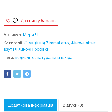
Кеди шкіряні Salero 3347 білі кількість
До списку бажань
Артикул:
Мери Ч
Категорії:
(!) Акції від ZimmaLetto
,
Жіноче літнє
взуття
,
Жіночі кросівки
Теги:
кеди
,
літо
,
натуральна шкіра
Додаткова інформація
Відгуки (0)