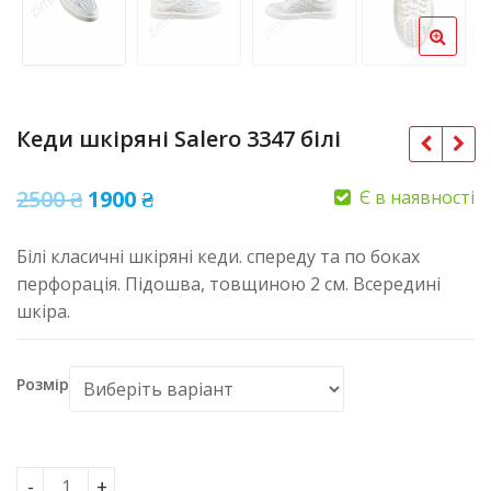
Кеди шкіряні Salero 3347 білі
Оригінальна
Поточна
2500
₴
1900
₴
Є в наявності
ціна:
ціна:
Білі класичні шкіряні кеди. спереду та по боках
2500 ₴.
1900 ₴.
перфорація. Підошва, товщиною 2 см. Всередині
шкіра.
Розмір