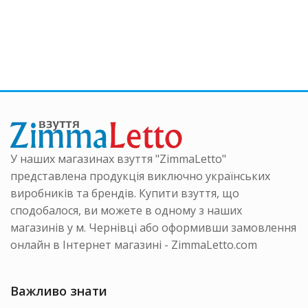
р
товар
кілька
має
варіанті
ка
кілька
Параме
нтів.
варіантів.
можна
аметри
Параметри
вибрати
на
можна
на
ати
вибрати
сторінці
на
товару
інці
сторінці
ру
товару
У наших магазинах взуття "ZimmaLetto"
представлена продукція виключно українських
виробників та брендів. Купити взуття, що
сподобалося, ви можете в одному з наших
магазинів у м. Чернівці або оформивши замовлення
онлайн в Інтернет магазині - ZimmaLetto.com
Важливо знати