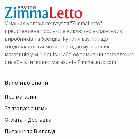
інці
на
на
ру
сторінці
сторінці
товару
товару
У наших магазинах взуття "ZimmaLetto"
представлена продукція виключно українських
виробників та брендів. Купити взуття, що
сподобалося, ви можете в одному з наших
магазинів у м. Чернівці або оформивши замовлення
онлайн в Інтернет магазині - ZimmaLetto.com
Важливо знати
Про магазин
Зв’язатися з нами
Оплата – Доставка
Питання та Відповіді