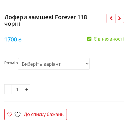
Лофери замшеві Forever 118
чорні
1700
₴
Є в наявності
Розмір
Лофери замшеві Forever 118 чорні кількість
До списку бажань