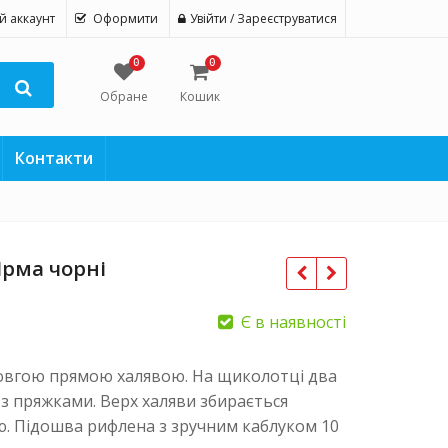
й аккаунт
Оформити
Увійти / Зареєструватися
0
0
Обране
Кошик
Контакти
Ірма чорні
Є в наявності
довгою прямою халявою. На щиколотці два
з пряжками. Верх халяви збирається
. Підошва рифлена з зручним каблуком 10