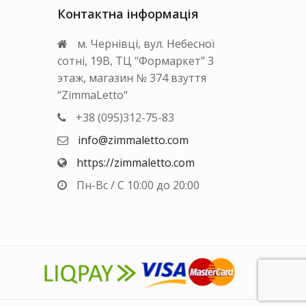
на
вару
Контактна інформація
сторінці
товару
м. Чернівці, вул. Небесної
сотні, 19В, ТЦ “Формаркет” 3
этаж, магазин № 374 взуття
“ZimmaLetto“
+38 (095)312-75-83
info@zimmaletto.com
https://zimmaletto.com
Пн-Вс / С 10:00 до 20:00