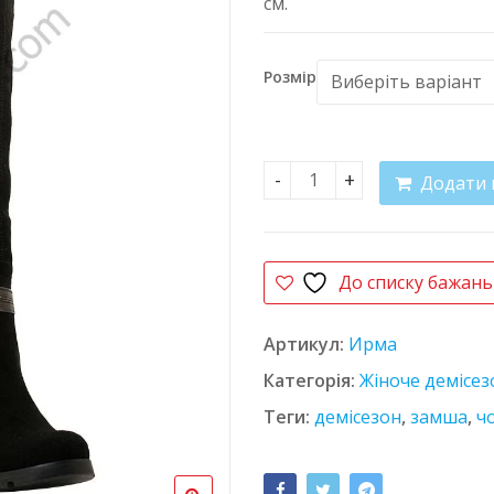
см.
Розмір
Додати 
Чоботи замшеві Liv Ірма
До списку бажань
Артикул:
Ирма
Категорія:
Жіноче демісез
Теги:
демісезон
,
замша
,
ч