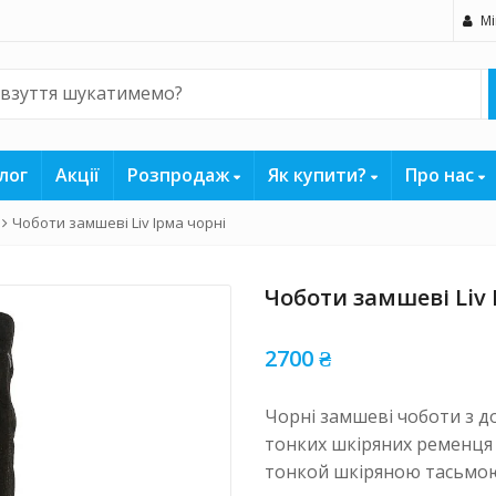
Мі
лог
Акції
Розпродаж
Як купити?
Про нас
Чоботи замшеві Liv Ірма чорні
Чоботи замшеві Liv 
2700
₴
Чорні замшеві чоботи з 
тонких шкіряних ременця 
тонкой шкіряною тасьмою