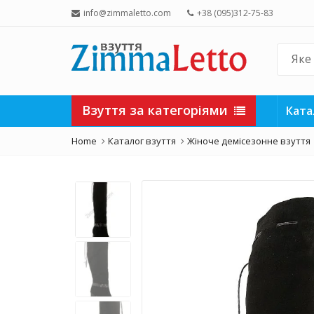
info@zimmaletto.com
+38 (095)312-75-83
Взуття за категоріями
Ката
Home
Каталог взуття
Жіноче демісезонне взуття