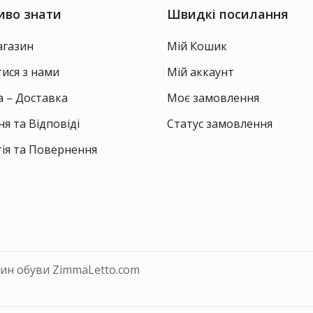
на
то
иво знати
Швидкі посилання
сторінці
товару
агазин
Мій Кошик
тися з нами
Мій аккаунт
 – Доставка
Моє замовлення
я та Відповіді
Статус замовлення
ія та Повернення
зин обуви ZimmaLetto.com