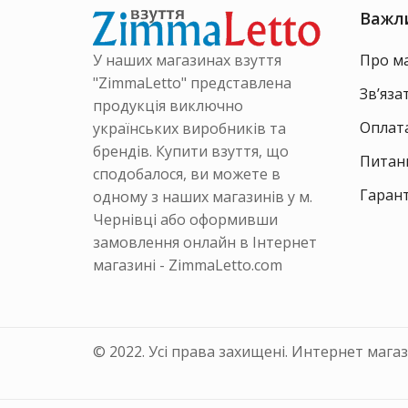
товару
товару
Важл
У наших магазинах взуття
Про м
"ZimmaLetto" представлена
Зв’яза
продукція виключно
Оплата
українських виробників та
брендів. Купити взуття, що
Питанн
сподобалося, ви можете в
Гарант
одному з наших магазинів у м.
Чернівці або оформивши
замовлення онлайн в Інтернет
магазині - ZimmaLetto.com
© 2022. Усі права захищені. Интернет мага