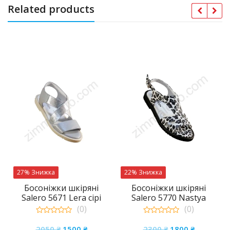
Related products
27% Знижка
22% Знижка
Босоніжки шкіряні
Босоніжки шкіряні
Salero 5671 Lera сірі
Salero 5770 Nastya
леопардові
(0)
(0)
а
чна
0
0
Оригінальна
Поточна
Оригінальна
Поточна
out
out
2050
₴
1500
₴
2300
₴
1800
₴