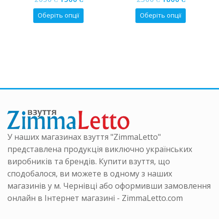
of
of
₴.
р
ціна:
ціна:
ціна:
ціна:
5
5
Цей
Цей
Оберіть опції
Оберіть опції
2050 ₴.
1500 ₴.
2300 ₴.
1800 ₴.
товар
товар
ка
має
має
нтів.
кілька
кілька
аметри
варіантів.
варіанті
на
Параметри
Параме
ати
можна
можна
вибрати
вибрати
інці
на
на
ру
сторінці
сторінці
товару
товару
У наших магазинах взуття "ZimmaLetto"
представлена продукція виключно українських
виробників та брендів. Купити взуття, що
сподобалося, ви можете в одному з наших
магазинів у м. Чернівці або оформивши замовлення
онлайн в Інтернет магазині - ZimmaLetto.com