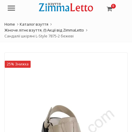
0
Menu
Home
Каталог взуття
Жіноче літнє взуття
,
(!) Акції від ZimmaLetto
Сандалії шкіряні L-Style 7875-2 бежеві
25% Знижка