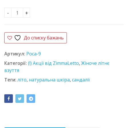
Сандалії шкіряні L-Style 7875-2 бежеві кількість
До списку бажань
Артикул:
Роса-9
Категорії:
(!) Акції від ZimmaLetto
,
Жіноче літнє
взуття
Теги:
літо
,
натуральна шкіра
,
сандалії