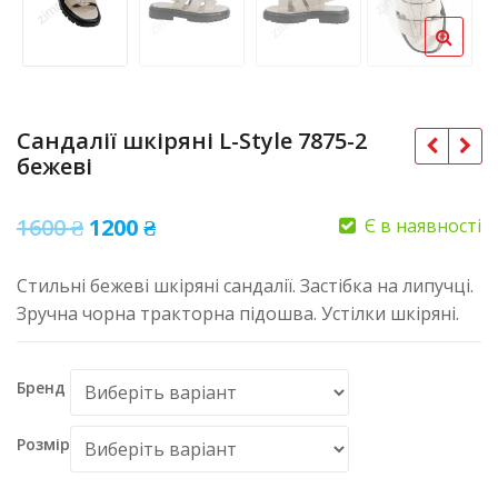
Сандалії шкіряні L-Style 7875-2
бежеві
Оригінальна
Поточна
1600
₴
1200
₴
Є в наявності
ціна:
ціна:
Стильні бежеві шкіряні сандалії. Застібка на липучці.
1600 ₴.
1200 ₴.
Зручна чорна тракторна підошва. Устілки шкіряні.
Бренд
Розмір