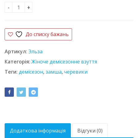
Черевики замшеві SHANDA 5361 чорні кількість
До списку бажань
Артикул:
Эльза
Категорія:
Жіноче демісезонне взуття
Теги:
демісезон
,
замша
,
черевики
Додаткова інформація
Відгуки (0)