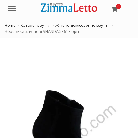
0
Menu
Home
Каталог взуття
Жіноче демісезонне взуття
Черевики замшеві SHANDA 5361 чорні