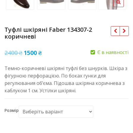
Туфлі шкіряні Faber 134307-2
коричневі
Оригінальна
Поточна
2400
₴
1500
₴
Є в наявності
ціна:
ціна:
Темно-коричневі шкіряні туфлі без шнурків. Шкіра з
2400 ₴.
1500 ₴.
фігурною перфорацією. По боках гунки для
регулювания об’єма. Підошва шкіряна коричнева з
каблуком 1 см. Устілки шкіряні.
Розмір