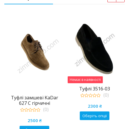
Немає в наявності
Туфлі 3516-03
(0)
Туфлі замшеві KaDar
0
627 С гірчичні
out
2300
₴
(0)
of
5
Цей
Оберіть опції
0
out
2500
₴
товар
of
5