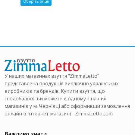
має
Цей
Оберіть опції
кілька
р
товар
варіанті
має
Параме
ка
кілька
можна
нтів.
варіантів.
вибрати
аметри
Параметри
на
на
можна
сторінці
ати
вибрати
товару
на
інці
сторінці
ру
товару
У наших магазинах взуття "ZimmaLetto"
представлена продукція виключно українських
виробників та брендів. Купити взуття, що
сподобалося, ви можете в одному з наших
магазинів у м. Чернівці або оформивши замовлення
онлайн в Інтернет магазині - ZimmaLetto.com
Важливо знати