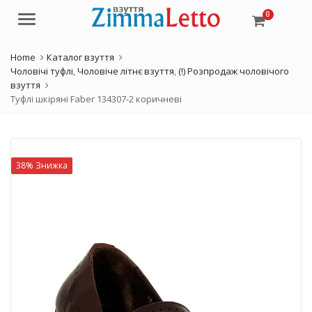
0
Menu
Home
Каталог взуття
Чоловічі туфлі
,
Чоловіче літнє взуття
,
(!) Розпродаж чоловічого
взуття
Туфлі шкіряні Faber 134307-2 коричневі
38% Знижка