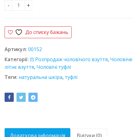
Туфлі шкіряні Faber 134307-2 коричневі кількість
До списку бажань
Артикул:
00152
Категорії:
(!) Розпродаж чоловічого взуття
,
Чоловіче
літнє взуття
,
Чоловічі туфлі
Теги:
натуральна шкіра
,
туфлі
Додаткова інформація
Відгуки (0)