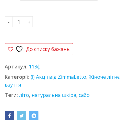
Сабо шкіряні L-Style 7624-2 молочні кількість
До списку бажань
Артикул:
113ф
Категорії:
(!) Акції від ZimmaLetto
,
Жіноче літнє
взуття
Теги:
літо
,
натуральна шкіра
,
сабо