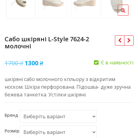
Сабо шкіряні L-Style 7624-2
молочні
Оригінальна
Поточна
1700
₴
1300
₴
Є в наявності
ціна:
ціна:
шкіряні сабо молочного кпльору з відкритим
1700 ₴.
1300 ₴.
носком. Шкіра перфорована. Підошва- дуже зручна
бежева танкетка. Устілки шкіряні.
Бренд
Розмір