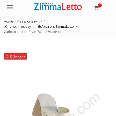
0
Menu
Home
Каталог взуття
Жіноче літнє взуття
,
(!) Акції від ZimmaLetto
Сабо шкіряні L-Style 7624-2 молочні
24% Знижка