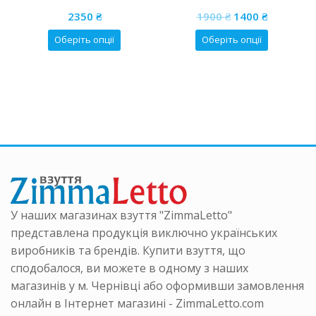
0
0
Оригінальна
Поточна
out
out
2350
₴
1900
₴
1400
₴
of
of
₴.
р
ціна:
ціна:
5
5
Цей
Цей
Оберіть опції
Оберіть опції
1900 ₴.
1400 ₴.
товар
товар
ка
має
має
нтів.
кілька
кілька
аметри
варіантів.
варіанті
на
Параметри
Параме
ати
можна
можна
вибрати
вибрати
інці
на
на
ру
сторінці
сторінці
товару
товару
У наших магазинах взуття "ZimmaLetto"
представлена продукція виключно українських
виробників та брендів. Купити взуття, що
сподобалося, ви можете в одному з наших
магазинів у м. Чернівці або оформивши замовлення
онлайн в Інтернет магазині - ZimmaLetto.com