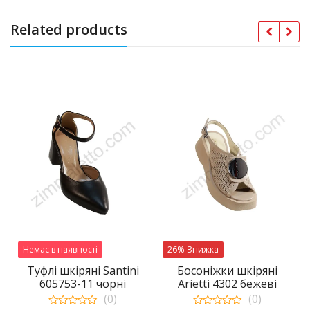
Related products
Немає в наявності
26% Знижка
Туфлі шкіряні Santini
Босоніжки шкіряні
605753-11 чорні
Arietti 4302 бежеві
(0)
(0)
а
чна