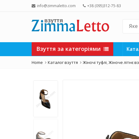
info@zimmaletto.com
+38 (095)312-75-83
Взуття за категоріями
Ката
Home
Каталог взуття
Жіночі туфлі
,
Жіноче літнє в