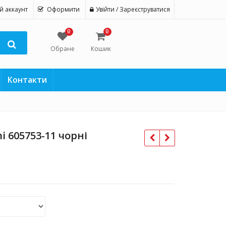
й аккаунт
Оформити
Увійти / Зареєструватися
0
0
Обране
Кошик
Контакти
i 605753-11 чорні