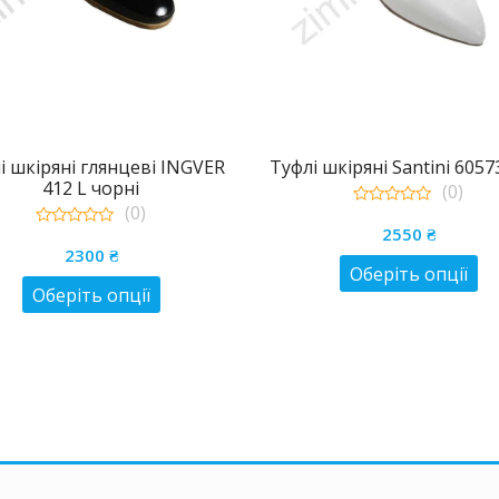
і шкіряні глянцеві INGVER
Туфлі шкіряні Santini 60573
412 L чорні
(0)
(0)
0
out
2550
₴
0
of
out
2300
₴
5
Ц
of
Оберіть опції
5
Цей
Оберіть опції
то
товар
ма
має
кі
кілька
ва
варіантів.
Па
Параметри
м
можна
ви
вибрати
на