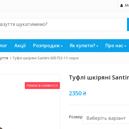
Мі
лог
Акції
Розпродаж
Як купити?
Про нас
зуття
Туфлі шкіряні Santini 605753-11 чорні
Туфлі шкіряні Santin
Немає в наявності
2350
₴
Розмір