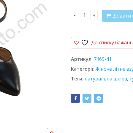
Додати 
Туфлі шкіряні Santini 60
До списку бажань
Артикул:
7469-41
Категорії:
Жіноче літнє вз
Теги:
натуральна шкіра
,
т