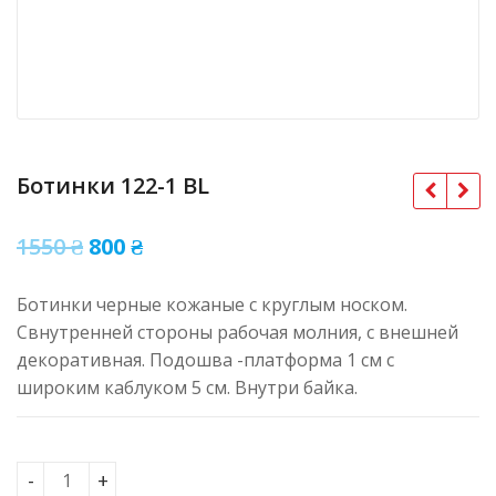
Ботинки 122-1 BL
Оригінальна
Поточна
1550
₴
800
₴
ціна:
ціна:
Ботинки черные кожаные с круглым носком.
1550 ₴.
800 ₴.
Свнутренней стороны рабочая молния, с внешней
декоративная. Подошва -платформа 1 см с
широким каблуком 5 см. Внутри байка.
Ботинки 122-1 BL кількість