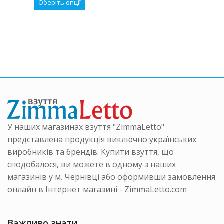
Цей
Оберіть опції
₴.
2800 ₴.
2300 ₴.
має
р
товар
кілька
має
варіанті
ка
кілька
Параме
нтів.
варіантів.
можна
аметри
Параметри
вибрати
на
можна
на
ати
вибрати
сторінці
на
товару
інці
сторінці
ру
товару
У наших магазинах взуття "ZimmaLetto"
представлена продукція виключно українських
виробників та брендів. Купити взуття, що
сподобалося, ви можете в одному з наших
магазинів у м. Чернівці або оформивши замовлення
онлайн в Інтернет магазині - ZimmaLetto.com
Важливо знати