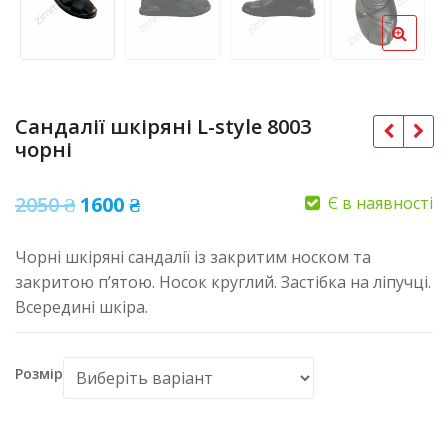
Сандалії шкіряні L-style 8003
чорні
Оригінальна
Поточна
2050
₴
1600
₴
Є в наявності
ціна:
ціна:
Чорні шкіряні сандалії із закритим носком та
2050 ₴.
1600 ₴.
закритою п’ятою. Носок круглий. Застібка на ліпучці.
Всередині шкіра.
Розмір