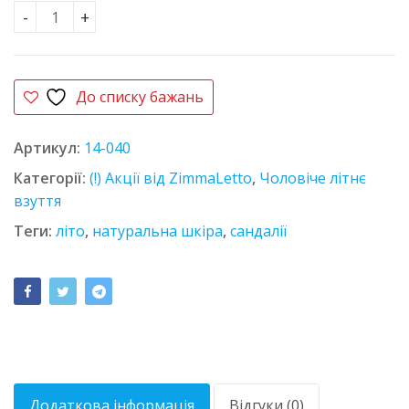
Сандалії шкіряні L-style 8003 чорні кількість
До списку бажань
Артикул:
14-040
Категорії:
(!) Акції від ZimmaLetto
,
Чоловіче літнє
взуття
Теги:
літо
,
натуральна шкіра
,
сандалії
Додаткова інформація
Відгуки (0)