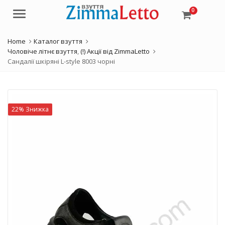
0
Menu
Home
Каталог взуття
Чоловіче літнє взуття
,
(!) Акції від ZimmaLetto
Сандалії шкіряні L-style 8003 чорні
22% Знижка