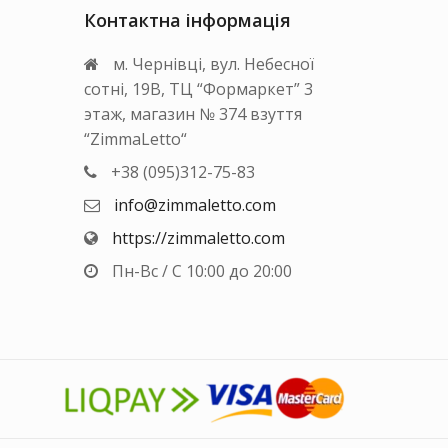
товару
Контактна інформація
орінці
вару
м. Чернівці, вул. Небесної
сотні, 19В, ТЦ “Формаркет” 3
этаж, магазин № 374 взуття
“ZimmaLetto“
+38 (095)312-75-83
info@zimmaletto.com
https://zimmaletto.com
Пн-Вс / С 10:00 до 20:00