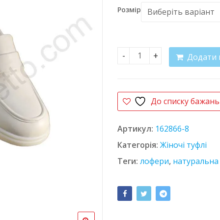
Розмір
Додати 
Лофери шкіряні L-Style 8
До списку бажань
Артикул:
162866-8
Категорія:
Жіночі туфлі
Теги:
лофери
,
натуральна