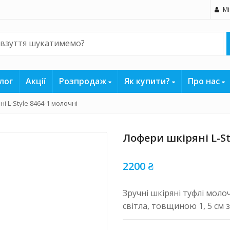
Мі
лог
Акції
Розпродаж
Як купити?
Про нас
і L-Style 8464-1 молочні
Лофери шкіряні L-St
2200
₴
Зручні шкіряні туфлі моло
світла, товщиною 1, 5 см з