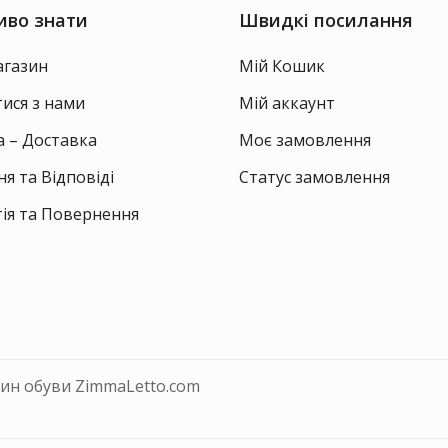
на
на
иво знати
Швидкі посилання
сторінці
ст
товару
то
агазин
Мій Кошик
тися з нами
Мій аккаунт
 – Доставка
Моє замовлення
я та Відповіді
Статус замовлення
ія та Повернення
зин обуви ZimmaLetto.com