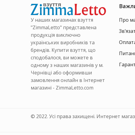
на
товару
Важл
сторінці
товару
У наших магазинах взуття
Про м
"ZimmaLetto" представлена
Зв’яза
продукція виключно
Оплата
українських виробників та
брендів. Купити взуття, що
Питанн
сподобалося, ви можете в
Гарант
одному з наших магазинів у м.
Чернівці або оформивши
замовлення онлайн в Інтернет
магазині - ZimmaLetto.com
© 2022. Усі права захищені. Интернет мага