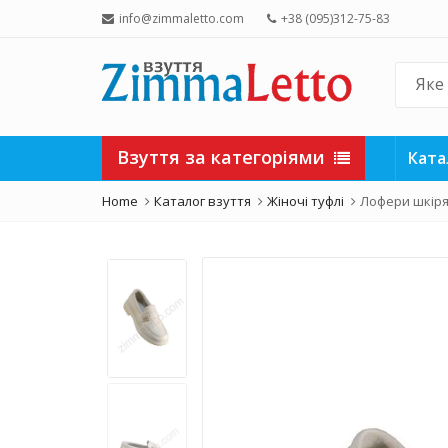
info@zimmaletto.com
+38 (095)312-75-83
Взуття за категоріями
Ката
Home
Каталог взуття
Жіночі туфлі
Лофери шкірян