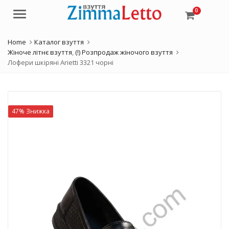
0
Menu
Home
Каталог взуття
Жіноче літнє взуття
,
(!) Розпродаж жіночого взуття
Лофери шкіряні Arietti 3321 чорні
47% Знижка