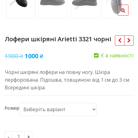
Лофери шкіряні Arietti 3321 чорні
Оригінальна
Поточна
1900
₴
1000
₴
Є в наявності
ціна:
ціна:
Чорні шкіряні лофери на повну ногу. Шкіра
1900 ₴.
1000 ₴.
перфорована. Підошва, товщиною від 1 см до 3 см.
Всередині шкіра.
Розмір