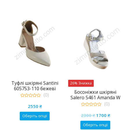
Туфлі шкіряні Santini
26% Знижка
605753-110 бежеві
Босоніжки шкіряні
(0)
Salero 5461 Amanda W
0
бежеві
(0)
out
2550
₴
of
0
5
Цей
а
чна
Оригінальна
Поточна
out
2300
₴
1700
₴
Оберіть опції
of
товар
ціна:
ціна:
5
Цей
Оберіть опції
₴.
2300 ₴.
1700 ₴.
має