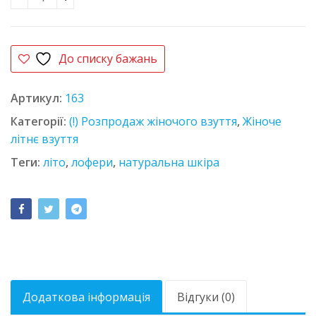
Лофери шкіряні Arietti 3321 чорні кількість
До списку бажань
Артикул:
163
Категорії:
(!) Розпродаж жіночого взуття
,
Жіноче
літнє взуття
Теги:
літо
,
лофери
,
натуральна шкіра
Додаткова інформація
Відгуки (0)