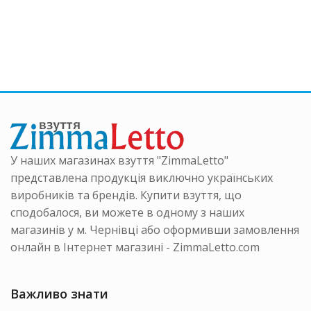
р
товар
кілька
має
варіантів.
ка
кілька
Параметри
нтів.
варіанті
можна
аметри
Параме
вибрати
на
можна
на
ати
вибрати
сторінці
на
товару
інці
сторінці
ру
товару
У наших магазинах взуття "ZimmaLetto"
представлена продукція виключно українських
виробників та брендів. Купити взуття, що
сподобалося, ви можете в одному з наших
магазинів у м. Чернівці або оформивши замовлення
онлайн в Інтернет магазині - ZimmaLetto.com
Важливо знати