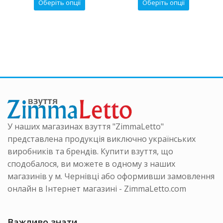
Цей
Цей
Оберіть опції
Оберіть опції
₴.
2050 ₴.
1500 ₴.
2050 ₴.
1500 ₴.
р
товар
товар
має
має
ка
кілька
кілька
нтів.
варіантів.
варіанті
аметри
Параметри
Параме
на
можна
можна
ати
вибрати
вибрати
на
на
інці
сторінці
сторінці
ру
товару
товару
У наших магазинах взуття "ZimmaLetto"
представлена продукція виключно українських
виробників та брендів. Купити взуття, що
сподобалося, ви можете в одному з наших
магазинів у м. Чернівці або оформивши замовлення
онлайн в Інтернет магазині - ZimmaLetto.com
Важливо знати