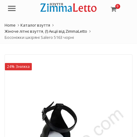
0
Menu
Home
Каталог взуття
Жіноче літнє взуття
,
(!) Акції від ZimmaLetto
Босоніжки шкіряні Salero 5163 чорні
24% Знижка