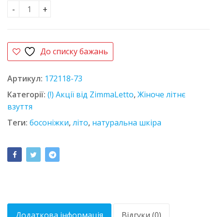
Босоніжки шкіряні Salero 5163 чорні кількість
До списку бажань
Артикул:
172118-73
Категорії:
(!) Акції від ZimmaLetto
,
Жіноче літнє
взуття
Теги:
босоніжки
,
літо
,
натуральна шкіра
Додаткова інформація
Відгуки (0)