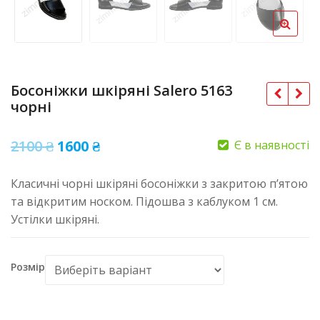
Босоніжки шкіряні Salero 5163
чорні
Оригінальна
Поточна
2100
₴
1600
₴
Є в наявності
ціна:
ціна:
Класичні чорні шкіряні босоніжки з закритою п’ятою
2100 ₴.
1600 ₴.
та відкритим носком. Підошва з каблуком 1 см.
Устілки шкіряні.
Розмір