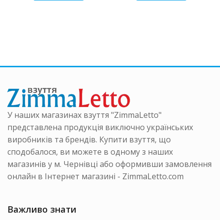
р
товар
товар
має
має
ка
кілька
кілька
нтів.
варіантів.
варіанті
аметри
Параметри
Параме
на
можна
можна
ати
вибрати
вибрати
на
на
інці
сторінці
сторінці
ру
товару
товару
У наших магазинах взуття "ZimmaLetto"
представлена продукція виключно українських
виробників та брендів. Купити взуття, що
сподобалося, ви можете в одному з наших
магазинів у м. Чернівці або оформивши замовлення
онлайн в Інтернет магазині - ZimmaLetto.com
Важливо знати