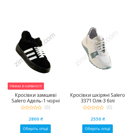
Немає в наявності
Кросівки замшеві
Кросівки шкіряні Salero
Salero Адель-1 чорні
3371 Оля-3 білі
(0)
(0)
0
0
out
out
2800
₴
2550
₴
of
of
5
5
Цей
Цей
Оберіть опції
Оберіть опції