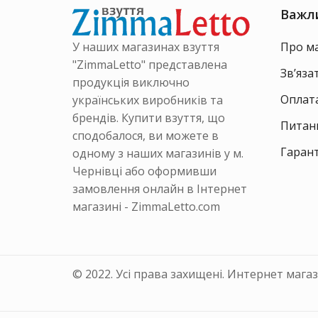
на
на
Важл
сторінці
сторінці
товару
товару
У наших магазинах взуття
Про м
"ZimmaLetto" представлена
Зв’яза
продукція виключно
Оплата
українських виробників та
брендів. Купити взуття, що
Питанн
сподобалося, ви можете в
Гарант
одному з наших магазинів у м.
Чернівці або оформивши
замовлення онлайн в Інтернет
магазині - ZimmaLetto.com
© 2022. Усі права захищені. Интернет мага