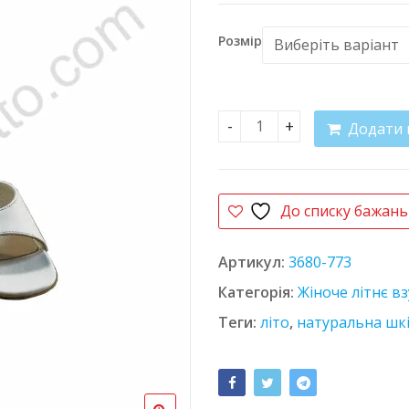
Розмір
Додати 
Босоніжки шкіряні Santin
До списку бажань
Артикул:
3680-773
Категорія:
Жіноче літнє в
Теги:
літо
,
натуральна шк