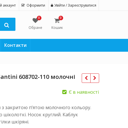
й аккаунт
Оформити
Увійти / Зареєструватися
0
0
Обране
Кошик
Контакти
antini 608702-110 молочні
Є в наявності
и з закритою п’ятою молочного кольору.
 шіколоткі. Носок круглий. Каблук
ілки шкіряні.