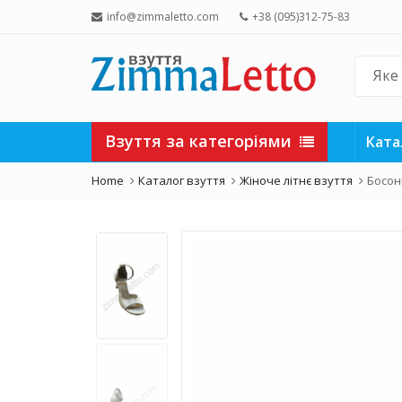
info@zimmaletto.com
+38 (095)312-75-83
Взуття за категоріями
Ката
Home
Каталог взуття
Жіноче літнє взуття
Босоні