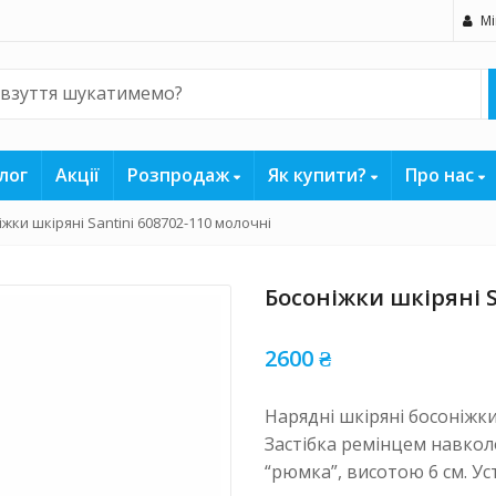
Мі
лог
Акції
Розпродаж
Як купити?
Про нас
жки шкіряні Santini 608702-110 молочні
Босоніжки шкіряні S
2600
₴
Нарядні шкіряні босоніжк
Застібка ремінцем навколо
“рюмка”, висотою 6 см. Уст