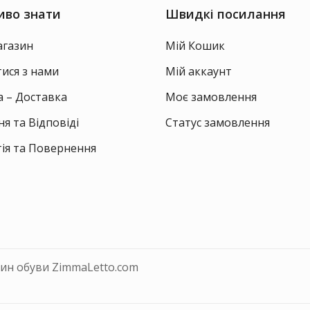
сторінці
то
иво знати
Швидкі посилання
товару
агазин
Мій Кошик
тися з нами
Мій аккаунт
 – Доставка
Моє замовлення
я та Відповіді
Статус замовлення
ія та Повернення
зин обуви ZimmaLetto.com