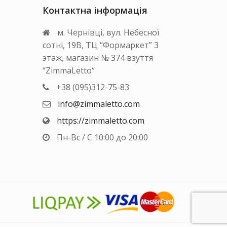
на
вару
Контактна інформація
сторінці
товару
м. Чернівці, вул. Небесної
сотні, 19В, ТЦ “Формаркет” 3
этаж, магазин № 374 взуття
“ZimmaLetto“
+38 (095)312-75-83
info@zimmaletto.com
https://zimmaletto.com
Пн-Вс / С 10:00 до 20:00