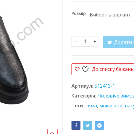
Розмір
Додати 
Мокасини 8216 кількість
До списку бажань
Артикул:
512413-1
Категорія:
Чоловіче зимо
Теги:
зима
,
мокасини
,
нат