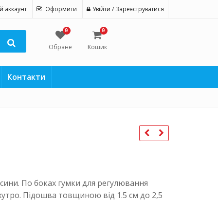
й аккаунт
Оформити
Увійти / Зареєструватися
0
0
Обране
Кошик
Контакти
асини. По боках гумки для регулювання
хутро. Підошва товщиною від 1.5 см до 2,5