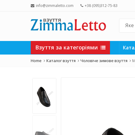
info@zimmaletto.com
+38 (095)312-75-83
Взуття за категоріями
Ката
Home
Каталог взуття
Чоловіче зимове взуття
М