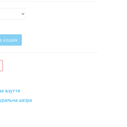
в кошик
ве взуття
уральна шкіра