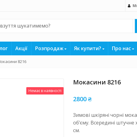
Мі
лог
Акції
Розпродаж
Як купити?
Про нас
окасини 8216
Мокасини 8216
Немає в наявності
2800
₴
Зимові шкіряні чорні мок
об’єму. Всередині штучне 
см.