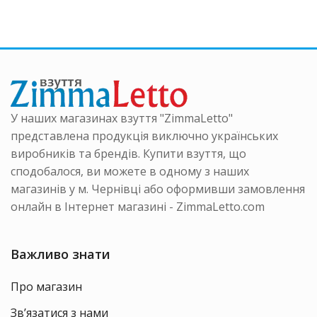
варіанті
нтів.
варіантів.
Параме
аметри
Параметри
можна
на
можна
вибрати
ати
вибрати
на
на
сторінці
інці
сторінці
товару
ру
товару
У наших магазинах взуття "ZimmaLetto"
представлена продукція виключно українських
виробників та брендів. Купити взуття, що
сподобалося, ви можете в одному з наших
магазинів у м. Чернівці або оформивши замовлення
онлайн в Інтернет магазині - ZimmaLetto.com
Важливо знати
Про магазин
Зв’язатися з нами