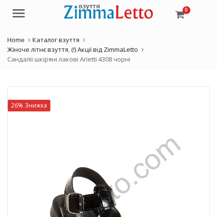
0
Menu
Home
Каталог взуття
Жіноче літнє взуття
,
(!) Акції від ZimmaLetto
Сандалії шкіряні лакові Arietti 4308 чорні
26% Знижка