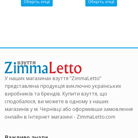
Цей
Цей
Оберіть опції
Оберіть опції
₴.
2200 ₴.
1600 ₴.
р
товар
товар
має
має
ка
кілька
кілька
нтів.
варіантів.
варіанті
аметри
Параметри
Параме
на
можна
можна
ати
вибрати
вибрати
на
на
інці
сторінці
сторінці
ру
товару
товару
У наших магазинах взуття "ZimmaLetto"
представлена продукція виключно українських
виробників та брендів. Купити взуття, що
сподобалося, ви можете в одному з наших
магазинів у м. Чернівці або оформивши замовлення
онлайн в Інтернет магазині - ZimmaLetto.com
Важливо знати