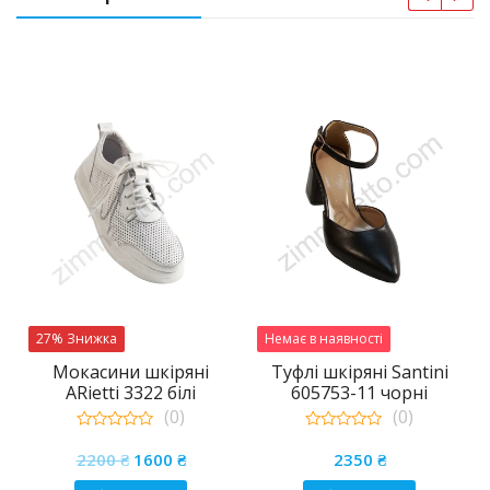
27% Знижка
Немає в наявності
Мокасини шкіряні
Туфлі шкіряні Santini
ARietti 3322 білі
605753-11 чорні
(0)
(0)
0
0
а
чна
Оригінальна
Поточна
out
out
2200
₴
1600
₴
2350
₴
of
of
ціна:
ціна:
5
5