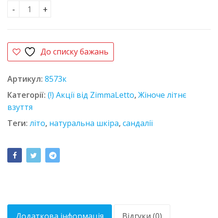
Сандалії шкіряні лакові Arietti 4308 чорні кількіст
До списку бажань
Артикул:
8573к
Категорії:
(!) Акції від ZimmaLetto
,
Жіноче літнє
взуття
Теги:
літо
,
натуральна шкіра
,
сандалії
Додаткова інформація
Відгуки (0)