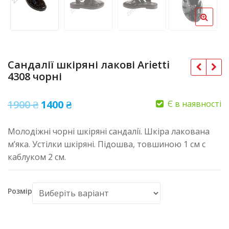
Сандалії шкіряні лакові Arietti
4308 чорні
Оригінальна
Поточна
1900
₴
1400
₴
Є в наявності
ціна:
ціна:
Молодіжні чорні шкіряні сандалії. Шкіра лакована
1900 ₴.
1400 ₴.
м’яка. Устілки шкіряні. Підошва, товшиною 1 см с
каблуком 2 см.
Розмір