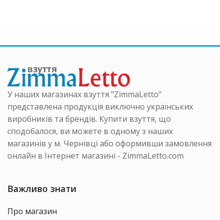
варіанті
ка
кілька
Параме
нтів.
варіантів.
можна
аметри
Параметри
вибрати
на
можна
на
ати
вибрати
сторінці
на
товару
інці
сторінці
ру
товару
У наших магазинах взуття "ZimmaLetto"
представлена продукція виключно українських
виробників та брендів. Купити взуття, що
сподобалося, ви можете в одному з наших
магазинів у м. Чернівці або оформивши замовлення
онлайн в Інтернет магазині - ZimmaLetto.com
Важливо знати
Про магазин