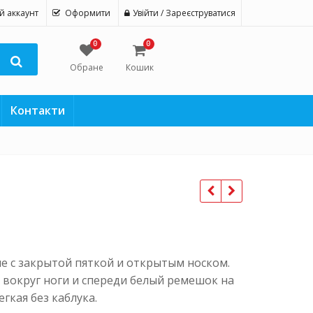
й аккаунт
Оформити
Увійти / Зареєструватися
0
0
Обране
Кошик
Контакти
е с закрытой пяткой и открытым носком.
 вокруг ноги и спереди белый ремешок на
гкая без каблука.