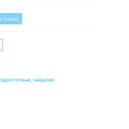
в кошик
ть
одростковые
,
сандалии