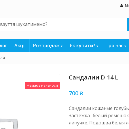
Мі
лог
Акції
Розпродаж
Як купити?
Про нас
14 L
Сандалии D-14 L
Немає в наявності
700
₴
Сандалии кожаные голубы
Застежка- белый ремешок
липучке. Подошва белая ле