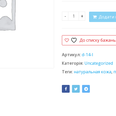
Додати 
Сандалии D-14 L кількіс
До списку бажань
Артикул:
d-14-l
Категорія:
Uncategorized
Теги:
натуральная кожа
,
п