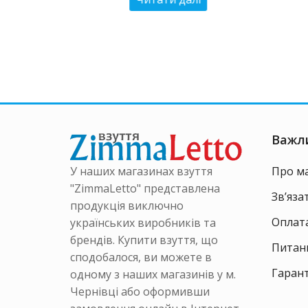
 ₴.
500 ₴.
Важл
У наших магазинах взуття
Про м
"ZimmaLetto" представлена
Зв’яза
продукція виключно
Оплата
українських виробників та
брендів. Купити взуття, що
Питанн
сподобалося, ви можете в
Гарант
одному з наших магазинів у м.
Чернівці або оформивши