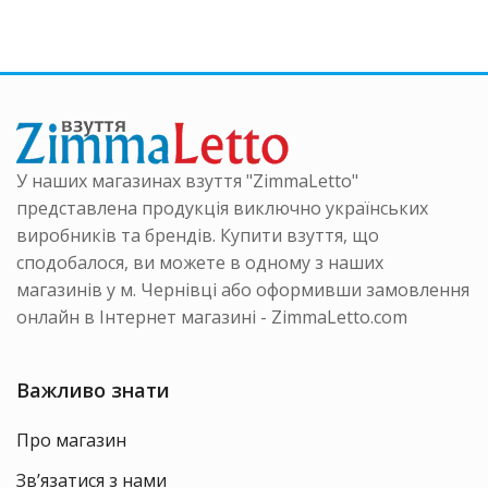
Параметри
нтів.
варіанті
можна
аметри
Параме
вибрати
на
можна
на
ати
вибрати
сторінці
на
товару
інці
сторінці
ру
товару
У наших магазинах взуття "ZimmaLetto"
представлена продукція виключно українських
виробників та брендів. Купити взуття, що
сподобалося, ви можете в одному з наших
магазинів у м. Чернівці або оформивши замовлення
онлайн в Інтернет магазині - ZimmaLetto.com
Важливо знати
Про магазин
Зв’язатися з нами