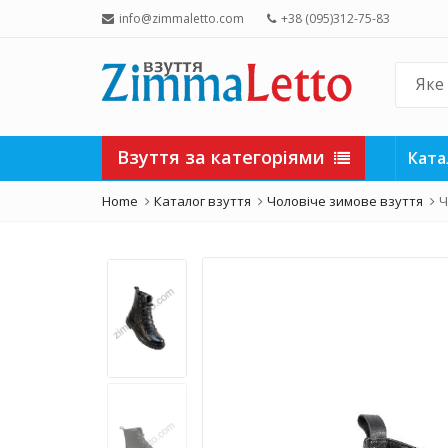
info@zimmaletto.com
+38 (095)312-75-83
Взуття за категоріями
Ката
Home
Каталог взуття
Чоловіче зимове взуття
Ч