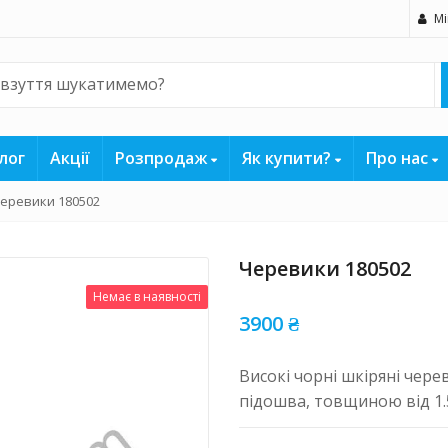
Мі
лог
Акції
Розпродаж
Як купити?
Про нас
еревики 180502
Черевики 180502
Немає в наявності
3900
₴
Високі чорні шкіряні чере
підошва, товщиною від 1.5