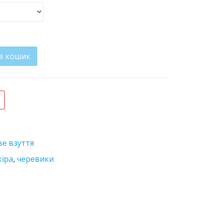
в кошик
ть
ве взуття
кіра
,
черевики