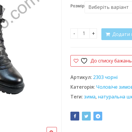
Розмір
Додати 
Черевики 180502 кількіс
До списку бажань
Артикул:
2303 чорні
Категорія:
Чоловіче зимо
Теги:
зима
,
натуральна ш