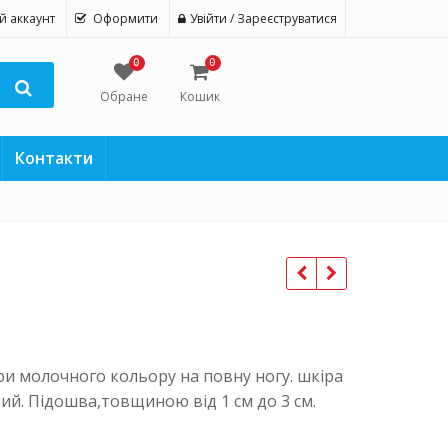
й аккаунт
Оформити
Увійти / Зареєструватися
0
0
Обране
Кошик
Контакти
ери молочного кольору на повну ногу. шкіра
ий. Підошва,товщиною від 1 см до 3 см.