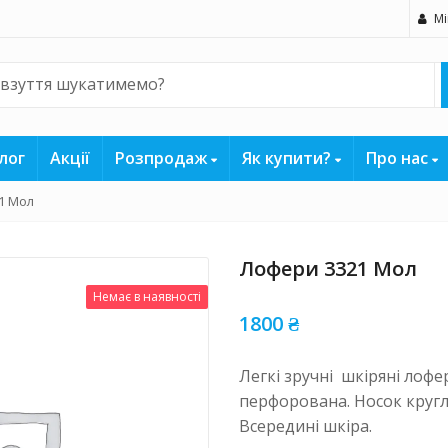
Мі
лог
Акції
Розпродаж
Як купити?
Про нас
1 Мол
Лофери 3321 Мол
Немає в наявності
1800
₴
Легкі зручні шкіряні лоф
перфорована. Носок кругл
Всередині шкіра.