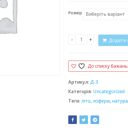
Розмір
Додати 
Лофери 3321 Мол кількі
До списку бажань
Артикул:
Д-3
Категорія:
Uncategorized
Теги:
літо
,
лофери
,
натура