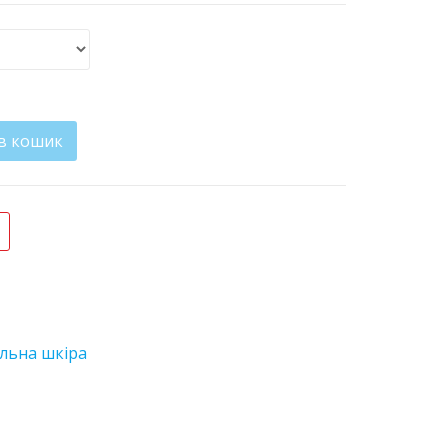
в кошик
сть
льна шкіра