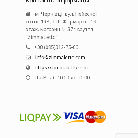
Контактна інформація
сторінці
товару
м. Чернівці, вул. Небесної
сотні, 19В, ТЦ “Формаркет” 3
этаж, магазин № 374 взуття
“ZimmaLetto“
+38 (095)312-75-83
info@zimmaletto.com
https://zimmaletto.com
Пн-Вс / С 10:00 до 20:00