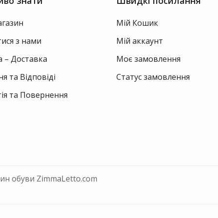
иво знати
Швидкі посилання
сторінці
товару
агазин
Мій Кошик
тися з нами
Мій аккаунт
 – Доставка
Моє замовлення
я та Відповіді
Статус замовлення
ія та Повернення
зин обуви ZimmaLetto.com