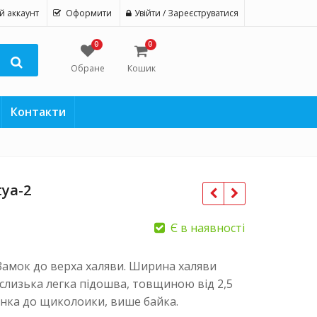
й аккаунт
Оформити
Увійти / Зареєструватися
0
0
Обране
Кошик
Контакти
ya-2
Є в наявності
Замок до верха халяви. Ширина халяви
слизька легка підошва, товщиною від 2,5
чинка до щиколоики, више байка.