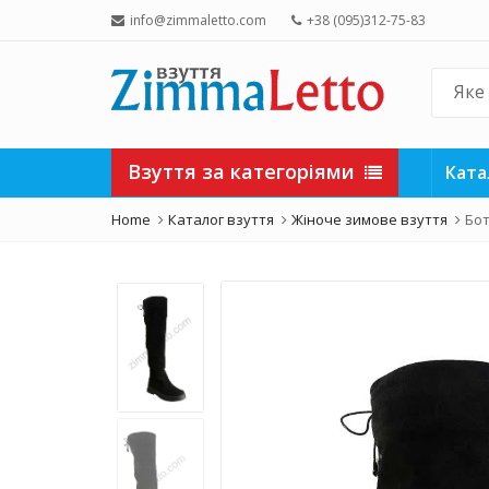
info@zimmaletto.com
+38 (095)312-75-83
Взуття за категоріями
Ката
Home
Каталог взуття
Жіноче зимове взуття
Бот