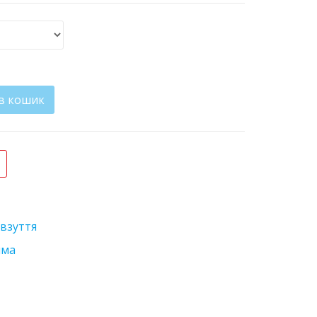
в кошик
 кількість
взуття
има