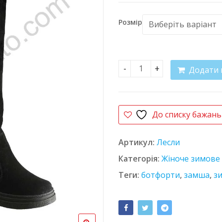
Розмір
Додати 
Ботфорти 12162 Nastya-2
До списку бажань
Артикул:
Лесли
Категорія:
Жіноче зимове 
Теги:
ботфорти
,
замша
,
з