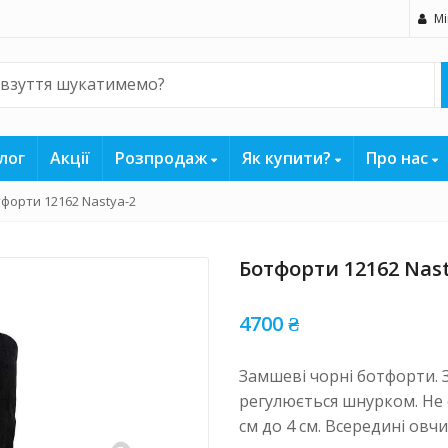
Мі
лог
Акції
Розпродаж
Як купити?
Про нас
форти 12162 Nastya-2
Ботфорти 12162 Nast
4700
₴
Замшеві чорні ботфорти. 
регулюється шнурком. Не 
см до 4 см. Всередині ов