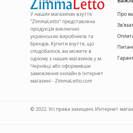
Важл
сторінці
сторінці
товару
товару
У наших магазинах взуття
Про м
"ZimmaLetto" представлена
Зв’яза
продукція виключно
Оплата
українських виробників та
брендів. Купити взуття, що
Питанн
сподобалося, ви можете в
Гарант
одному з наших магазинів у м.
Чернівці або оформивши
замовлення онлайн в Інтернет
магазині - ZimmaLetto.com
© 2022. Усі права захищені. Интернет мага