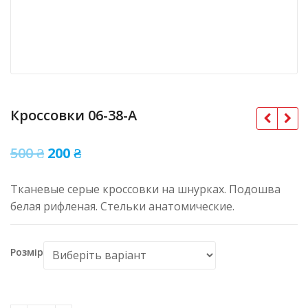
Кроссовки 06-38-A
Оригінальна
Поточна
500
₴
200
₴
ціна:
ціна:
Тканевые серые кроссовки на шнурках. Подошва
500 ₴.
200 ₴.
белая рифленая. Стельки анатомические.
Розмір