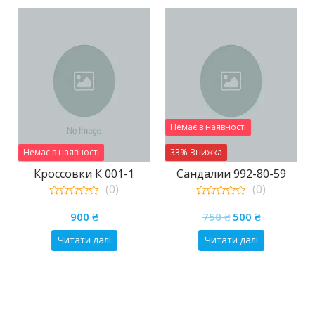
Немає в наявності
Немає в наявності
33% Знижка
Кроссовки К 001-1
Сандалии 992-80-59
(0)
(0)
0
0
а
на
Оригінальна
Поточна
out
out
900
₴
750
₴
500
₴
of
of
ціна:
ціна:
5
5
Читати далі
Читати далі
750 ₴.
500 ₴.