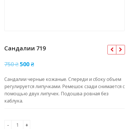
Сандалии 719
Оригінальна
Поточна
750
₴
500
₴
ціна:
ціна:
Сандалии черные кожаные. Спереди и сбоку объем
750 ₴.
500 ₴.
регулируется липучками. Ремешок сзади снимается с
помощью двух липучек. Подошва ровная без
каблука.
Сандалии 719 кількість