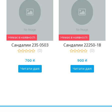
Немає в наявності
Немає в наявності
Сандалии 235 0503
Сандалии 22250-18
(0)
(0)
0
0
а
на
out
out
700
₴
900
₴
of
of
5
5
Читати далі
Читати далі