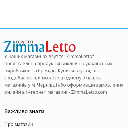
кілька
варіанті
Параме
можна
вибрати
на
сторінці
товару
У наших магазинах взуття "ZimmaLetto"
представлена продукція виключно українських
виробників та брендів. Купити взуття, що
сподобалося, ви можете в одному з наших
магазинів у м. Чернівці або оформивши замовлення
онлайн в Інтернет магазині - ZimmaLetto.com
Важливо знати
Про магазин