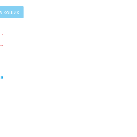
в кошик
ма