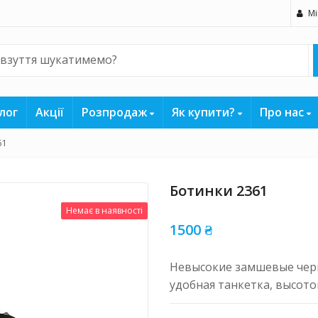
Мі
лог
Акції
Розпродаж
Як купити?
Про нас
61
Ботинки 2361
Немає в наявності
1500
₴
Невысокие замшевые чер
удобная танкетка, высотой