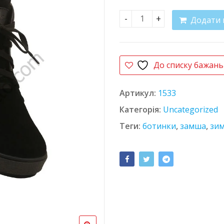
Додати 
Ботинки 2361 кількість
До списку бажань
Артикул:
1533
Категорія:
Uncategorized
Теги:
ботинки
,
замша
,
зи