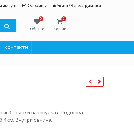
й аккаунт
Оформити
Увійти / Зареєструватися
0
0
Обране
Кошик
Контакти
ные ботинки на шнурках. Подошва-
 4 см. Внутри овчина.