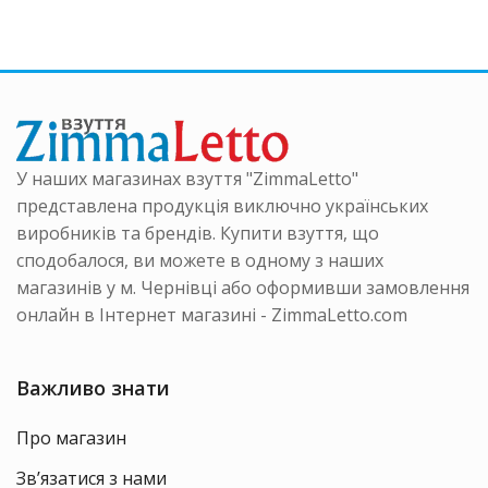
аметри
варіантів.
варіанті
на
Параметри
Параме
ати
можна
можна
вибрати
вибрати
інці
на
на
ру
сторінці
сторінці
товару
товару
У наших магазинах взуття "ZimmaLetto"
представлена продукція виключно українських
виробників та брендів. Купити взуття, що
сподобалося, ви можете в одному з наших
магазинів у м. Чернівці або оформивши замовлення
онлайн в Інтернет магазині - ZimmaLetto.com
Важливо знати
Про магазин
Зв’язатися з нами