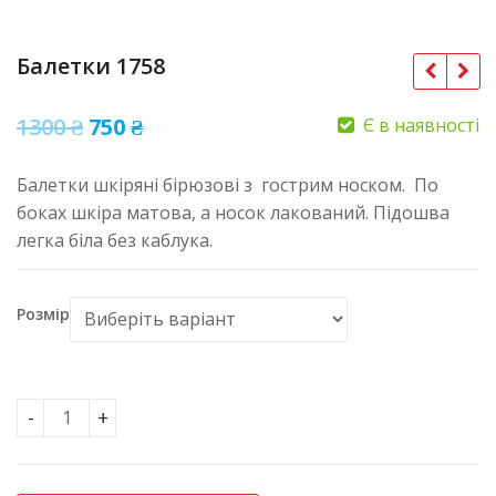
Балетки 1758
Оригінальна
Поточна
1300
₴
750
₴
Є в наявності
ціна:
ціна:
Балетки шкіряні бірюзові з гострим носком. По
1300 ₴.
750 ₴.
боках шкіра матова, а носок лакований. Підошва
легка біла без каблука.
Розмір
Балетки 1758 кількість