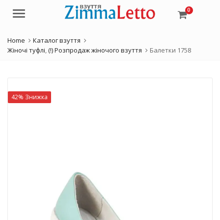
0
Menu
Home
Каталог взуття
Жіночі туфлі
,
(!) Розпродаж жіночого взуття
Балетки 1758
42% Знижка