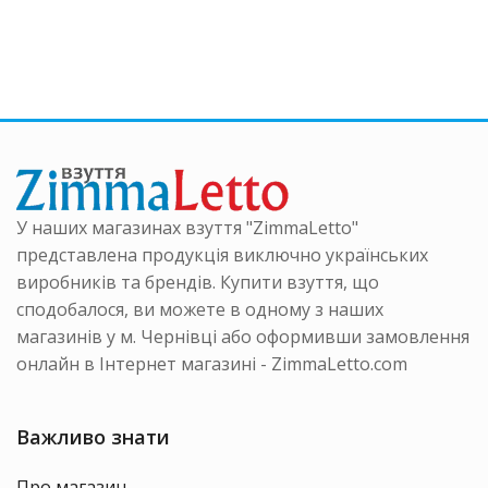
ка
кілька
має
нтів.
варіанті
кілька
аметри
Параме
варіантів.
на
можна
Параметри
ати
вибрати
можна
на
вибрати
інці
сторінці
на
ру
товару
сторінці
товару
У наших магазинах взуття "ZimmaLetto"
представлена продукція виключно українських
виробників та брендів. Купити взуття, що
сподобалося, ви можете в одному з наших
магазинів у м. Чернівці або оформивши замовлення
онлайн в Інтернет магазині - ZimmaLetto.com
Важливо знати
Про магазин