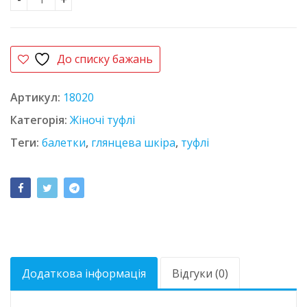
Туфлі шкіряні глянцеві INGVER 412 L чорні кількіст
До списку бажань
Артикул:
18020
Категорія:
Жіночі туфлі
Теги:
балетки
,
глянцева шкіра
,
туфлі
Додаткова інформація
Відгуки (0)