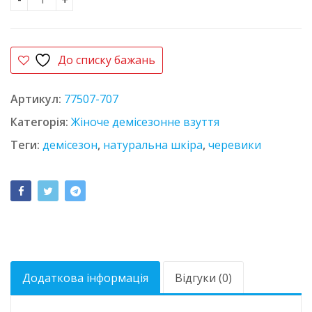
Черевики шкіряні SHANDA 8307-61 молочні кількіс
До списку бажань
Артикул:
77507-707
Категорія:
Жіноче демісезонне взуття
Теги:
демісезон
,
натуральна шкіра
,
черевики
Додаткова інформація
Відгуки (0)