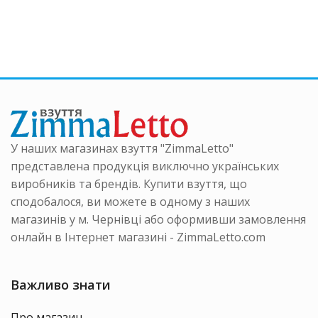
ка
кілька
має
нтів.
варіанті
кілька
аметри
Параме
варіантів.
на
можна
Параметри
ати
вибрати
можна
на
вибрати
інці
сторінці
на
ру
товару
сторінці
товару
У наших магазинах взуття "ZimmaLetto"
представлена продукція виключно українських
виробників та брендів. Купити взуття, що
сподобалося, ви можете в одному з наших
магазинів у м. Чернівці або оформивши замовлення
онлайн в Інтернет магазині - ZimmaLetto.com
Важливо знати
Про магазин