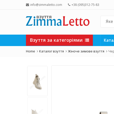
info@zimmaletto.com
+38 (095)312-75-83
Взуття за категоріями
Ката
Home
Каталог взуття
Жіноче зимове взуття
Чер