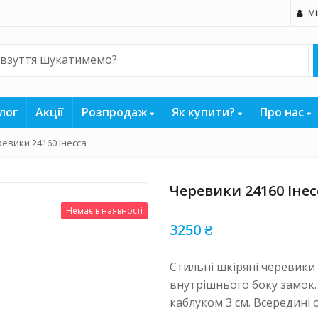
Мі
лог
Акції
Розпродаж
Як купити?
Про нас
евики 24160 Інесса
Черевики 24160 Інес
Немає в наявності
3250
₴
Стильні шкіряні черевики
внутрішнього боку замок.
каблуком 3 см. Всередині 