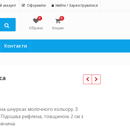
й аккаунт
Оформити
Увійти / Зареєструватися
0
0
Обране
Кошик
Контакти
са
 на шнурках молочного кольору. З
 Підошва рифлена, товщиною 2 см з
овчина.