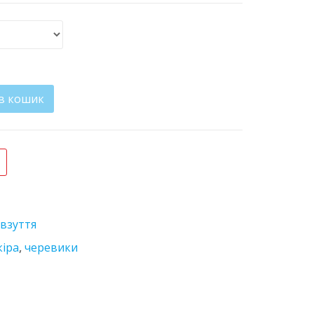
в кошик
лькість
взуття
кіра
,
черевики