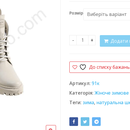
Розмір
Додати 
Черевики 24160 Інесса кі
До списку бажань
Артикул:
91к
Категорія:
Жіноче зимове 
Теги:
зима
,
натуральна ш