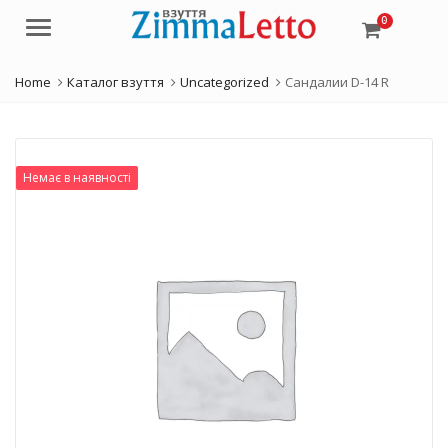
0
Menu
Home
Каталог взуття
Uncategorized
Сандалии D-14 R
Немає в наявності