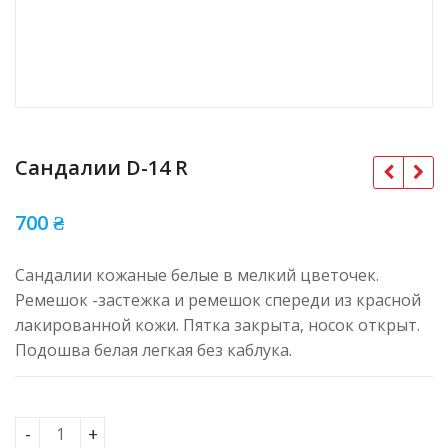
Сандалии D-14 R
700
₴
Сандалии кожаные белые в мелкий цветочек.
Ремешок -застежка и ремешок спереди из красной
лакированной кожи. Пятка закрыта, носок открыт.
Подошва белая легкая без каблука.
Сандалии D-14 R кількість