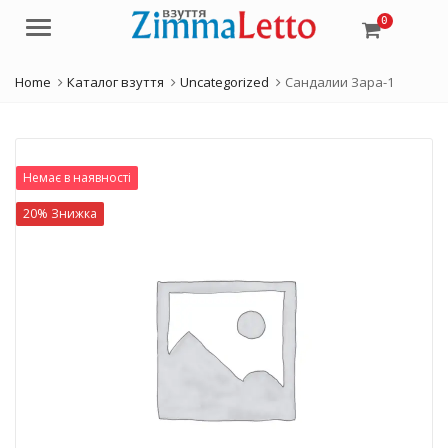
0
Menu
Home
Каталог взуття
Uncategorized
Сандалии Зара-1
Немає в наявності
20% Знижка