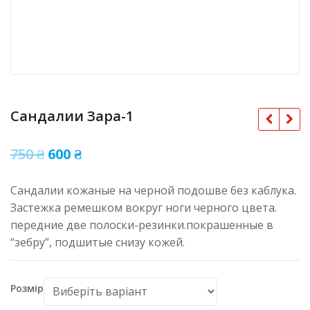
Сандалии Зара-1
Оригінальна
Поточна
750
₴
600
₴
ціна:
ціна:
Сандалии кожаные на черной подошве без каблука.
750 ₴.
600 ₴.
Застежка ремешком вокруг ноги черного цвета.
передние две полоски-резинки.покрашенные в
“зебру”, подшитые снизу кожей.
Розмір