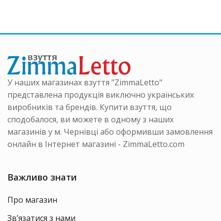
Параме
нтів.
варіантів.
можна
аметри
Параметри
вибрати
на
можна
на
ати
вибрати
сторінці
на
товару
інці
сторінці
ру
товару
У наших магазинах взуття "ZimmaLetto"
представлена продукція виключно українських
виробників та брендів. Купити взуття, що
сподобалося, ви можете в одному з наших
магазинів у м. Чернівці або оформивши замовлення
онлайн в Інтернет магазині - ZimmaLetto.com
Важливо знати
Про магазин
Зв’язатися з нами