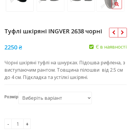
Туфлі шкіряні INGVER 2638 чорні
2250
₴
Є в наявності
Чорні шкіряні туфлі на шнурках. Підошва рифлена, з
виступаючим рантом. Товщина пілошви від 2.5 см
до 4 см. Підкладка та устілкі шкіряні.
Розмір
Туфлі шкіряні INGVER 2638 чорні кількість