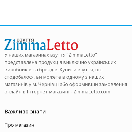
ка
кілька
кілька
нтів.
варіантів.
варіанті
аметри
Параметри
Параме
на
можна
можна
ати
вибрати
вибрати
на
на
інці
сторінці
сторінці
ру
товару
товару
У наших магазинах взуття "ZimmaLetto"
представлена продукція виключно українських
виробників та брендів. Купити взуття, що
сподобалося, ви можете в одному з наших
магазинів у м. Чернівці або оформивши замовлення
онлайн в Інтернет магазині - ZimmaLetto.com
Важливо знати
Про магазин