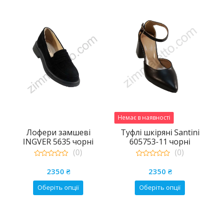
Немає в наявності
Лофери замшеві
Туфлі шкіряні Santini
INGVER 5635 чорні
605753-11 чорні
(0)
(0)
0
0
а
чна
out
out
2350
₴
2350
₴
of
of
5
5
Цей
Цей
Оберіть опції
Оберіть опції
₴.
р
товар
товар
має
має