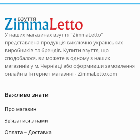
можна
можна
ати
вибрати
вибрати
на
на
інці
сторінці
сторінці
ру
товару
товару
У наших магазинах взуття "ZimmaLetto"
представлена продукція виключно українських
виробників та брендів. Купити взуття, що
сподобалося, ви можете в одному з наших
магазинів у м. Чернівці або оформивши замовлення
онлайн в Інтернет магазині - ZimmaLetto.com
Важливо знати
Про магазин
Зв’язатися з нами
Оплата – Доставка