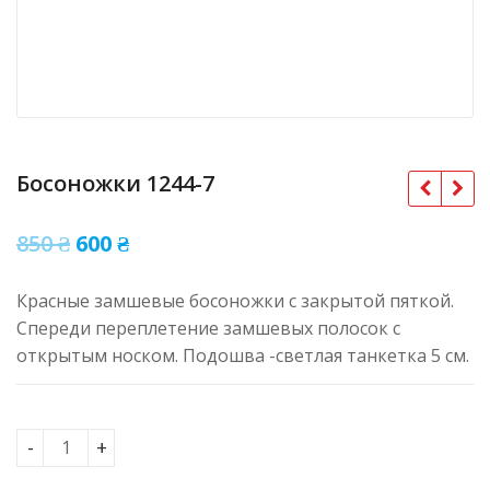
Босоножки 1244-7
Оригінальна
Поточна
850
₴
600
₴
ціна:
ціна:
Красные замшевые босоножки с закрытой пяткой.
850 ₴.
600 ₴.
Спереди переплетение замшевых полосок с
открытым носком. Подошва -светлая танкетка 5 см.
Босоножки 1244-7 кількість